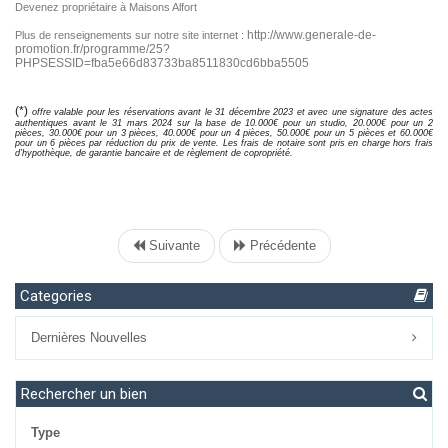
Devenez propriétaire à Maisons Alfort
http://www.generale-de-
Plus de renseignements sur notre site internet :
promotion.fr/programme/25?
PHPSESSID=fba5e66d83733ba8511830cd6bba5505
(*)
offre valable pour les réservations avant le 31 décembre 2023 et avec une signature des actes
authentiques avant le 31 mars 2024 sur la base de 10.000€ pour un studio, 20.000€ pour un 2
pièces, 30.000€ pour un 3 pièces, 40.000€ pour un 4 pièces, 50.000€ pour un 5 pièces et 60.000€
pour un 6 pièces par réduction du prix de vente. Les frais de notaire sont pris en charge hors frais
d’hypothèque, de garantie bancaire et de règlement de copropriété.
Suivante
Précédente
Categories
Dernières Nouvelles
Rechercher un bien
Type