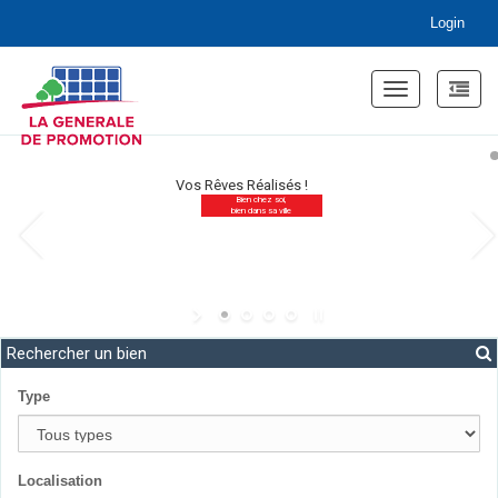
Login
Toggle
navigation
Vos Rêves Réalisés !
Bien chez soi,
bien dans sa ville
Rechercher un bien
Type
Localisation