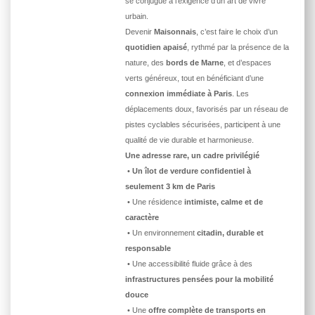
se conjugue à l’exigence d’un art de vivre
urbain.
Devenir
Maisonnais
, c’est faire le choix d’un
quotidien apaisé
, rythmé par la présence de la
nature, des
bords de Marne
, et d’espaces
verts généreux, tout en bénéficiant d’une
connexion immédiate à Paris
. Les
déplacements doux, favorisés par un réseau de
pistes cyclables sécurisées, participent à une
qualité de vie durable et harmonieuse.
Une adresse rare, un cadre privilégié
•
Un îlot de verdure confidentiel à
seulement 3 km de Paris
• Une résidence
intimiste, calme et de
caractère
• Un environnement
citadin, durable et
responsable
• Une accessibilité fluide grâce à des
infrastructures pensées pour la mobilité
douce
• Une
offre complète de transports en