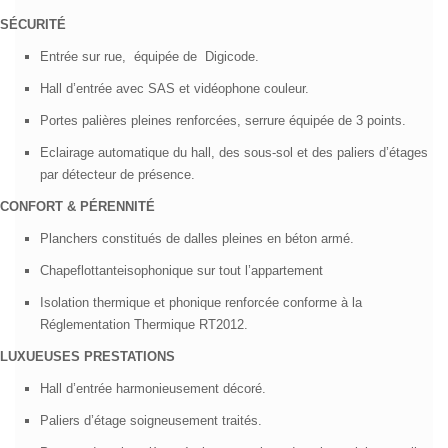
Façades soigneusement conçues et dotées de matériaux nobles dont pierre
de taille massives sur rue, garde-corps façon ferronnerie en acier laqué...
SÉCURITÉ
Entrée sur rue,
équipée de
Digicode.
Hall d’entrée avec SAS et vidéophone couleur.
Portes palières pleines renforcées, serrure équipée de 3 points.
Eclairage automatique du hall, des sous-sol et des paliers d’étages
par détecteur de présence.
CONFORT & PÉRENNITÉ
Planchers constitués de dalles pleines en béton armé.
Chapeflottanteisophonique sur tout l’appartement
Isolation thermique et phonique renforcée conforme à la
Réglementation Thermique RT2012.
LUXUEUSES PRESTATIONS
Hall d’entrée harmonieusement décoré.