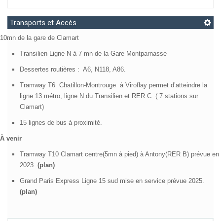
Retour haut de page
Transports et Accès
10mn de la gare de Clamart
Transilien Ligne N
à 7 mn de la Gare Montparnasse
Dessertes routières :
A6, N118, A86.
Tramway T6
Chatillon-Montrouge
à Viroflay permet d’atteindre la
ligne 13 métro, ligne N du Transilien et RER C
( 7 stations sur
Clamart)
15 lignes de bus à proximité.
À venir
Tramway T10 Clamart centre(5mn à pied) à Antony(RER B) prévue en
2023.
(plan)
Grand Paris Express Ligne 15 sud mise en service prévue 2025.
(plan)