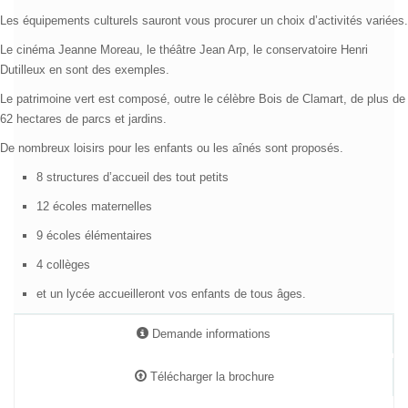
Clamart, situé à 9,5 km de Notre-Dame de Paris, est une ville de 53 000
habitants.230 hectares de forêt.
Les équipements culturels sauront vous procurer un choix d’activités variées.
Le cinéma Jeanne Moreau
,
le théâtre Jean Arp
, le conservatoire Henri
Dutilleux en sont des exemples.
Le patrimoine vert est composé, outre le célèbre Bois de Clamart, de plus de
62 hectares de parcs et jardins.
De nombreux loisirs pour les enfants ou les aînés sont proposés.
8 structures d’accueil des tout petits
12 écoles maternelles
9 écoles élémentaires
4 collèges
et un lycée accueilleront vos enfants de tous âges.
Demande informations