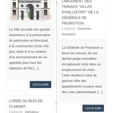
LANCEMENT DES
TRAVAUX “VILLAS
D'HALLEFORT“ DE LA
GÉNÉRALE DE
PROMOTION
Catégorie :
Dernières
La Ville accorde une grande
Nouvelles
importance à la préservation
du patrimoine architectural,
à la construction d'une ville
La Générale de Promotion a
plus verte et à la création
lancé les travaux de son
d'un environnement de vie
dernier projet immobilier
agréable pour tous les
exceptionnel situé dans un
habitants de Ma [...]
emplacement de choix.
Cette résidence haut de
gamme offre des
Lire la suite
appartements luxueux avec
des vues panoramiques [...]
L’ORÉE DU BOIS DE
CLAMART
Lire la suite
Catégorie :
Dernières