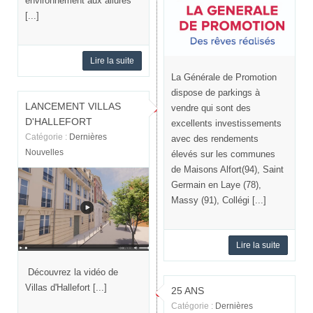
environnement aux allures
[...]
Lire la suite
La Générale de Promotion
dispose de parkings à
LANCEMENT VILLAS
vendre qui sont des
D'HALLEFORT
excellents investissements
Catégorie :
Dernières
avec des rendements
Nouvelles
élevés sur les communes
de Maisons Alfort(94), Saint
Germain en Laye (78),
Massy (91), Collégi [...]
Lire la suite
Découvrez la vidéo de
Villas d'Hallefort [...]
25 ANS
Catégorie :
Dernières