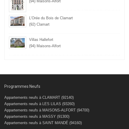
(94) Maisons-Alfort
L’Orée du Bois de Clamart
(92) Clamart
Villas Hallefort
(94) Maisons-Alfort
Programmes Neufs
Appartements neufs à CLAMART (92140)
Appartements neufs à LES LILAS (93260)
Appartements neufs à MAISONS-ALFORT (94700)
Appartements neufs à MASSY (91300)
Appartements neufs à SAINT MANDÉ (94160)